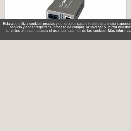
Esta web utiliza 'cookies' propias y de terceros para ofrecerle una mejor experien
servicio y poder registrar el proceso de compra. Al navegar o utilizar nuestro
servicios el usuario acepta el uso que hacemos de las 'cookies'.
Más informac
TP-LINK MC100CM Conversor Medios Multi Modo 10-100
Referencia: MC100CM
Marca: TP-LINK
37,65 €
En stock
Comprar