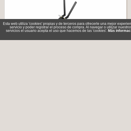
Esta web utiliza 'cookies' propias y de terceros para ofrecerle una mejor experien
servicio y poder registrar el proceso de compra. Al navegar o utilizar nuestro
servicios el usuario acepta el uso que hacemos de las 'cookies'.
Más informac
TP-Link Archer TX20E Adaptador PCIe WiFi6 AX1800
Referencia: Archer TX20E
Marca: TP-LINK
37,00 €
En stock
Comprar