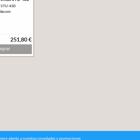
: STU-430
 Wacom
251,80 €
prar
nece atento a nuestras novedades y promociones