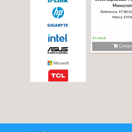
Monocro
Referencia: ST-BE1
Marca: EVO
En stock
Compr