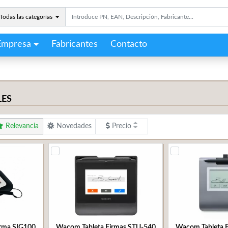
Todas las categorías
Empresa
Fabricantes
Contacto
LES
Relevancia
Novedades
Precio
irma SIG100
Wacom Tableta Firmas STU-540
Wacom Tableta 