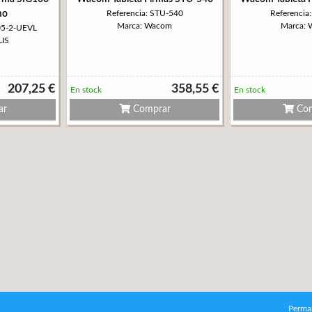
mo
Referencia: STU-540
Referencia
Marca: Wacom
Marca:
05-2-UEVL
LIS
207,25 €
358,55 €
En stock
En stock
ar
Comprar
Com
Perma