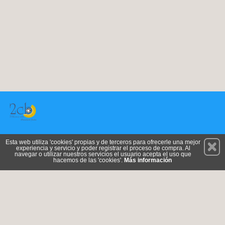
Permanece atento a nuestras novedades y promociones
Esta web utiliza 'cookies' propias y de terceros para ofrecerle una mejor
experiencia y servicio y poder registrar el proceso de compra. Al
Suscríbete
navegar o utilizar nuestros servicios el usuario acepta el uso que
hacemos de las 'cookies'.
Más información
Conócenos
Privacidad
Cómo llegar
Condiciones de Uso