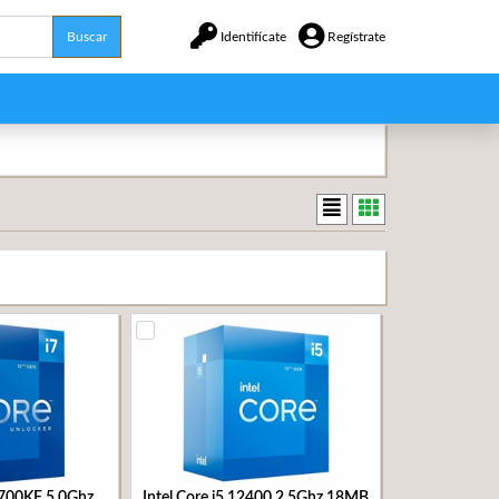
Buscar
Identifícate
Regístrate
12700KF 5.0Ghz
Intel Core i5 12400 2.5Ghz 18MB