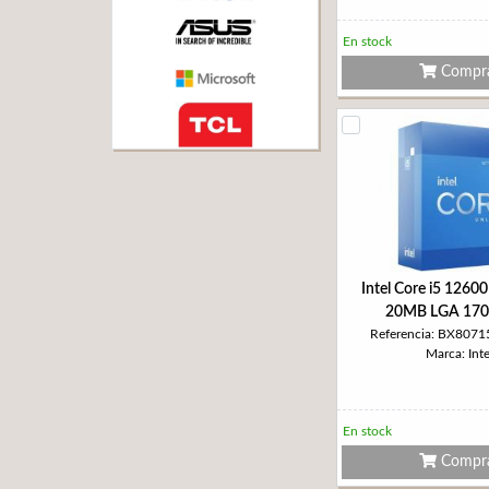
En stock
Compr
Intel Core i5 1260
20MB LGA 17
Referencia: BX807
Marca: Inte
En stock
Compr