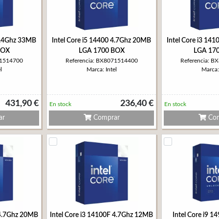
 5.4Ghz 33MB
Intel Core i5 14400 4.7Ghz 20MB
Intel Core i3 14
BOX
LGA 1700 BOX
LGA 17
71514700
Referencia: BX8071514400
Referencia: 
l
Marca: Intel
Marca: 
431,90 €
236,40 €
En stock
En stock
ar
Comprar
Com
 4.7Ghz 20MB
Intel Core i3 14100F 4.7Ghz 12MB
Intel Core i9 