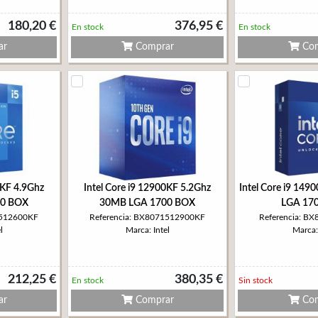
180,20 €
376,95 €
En stock
En stock
ar
Comprar
Com
0KF 4.9Ghz
Intel Core i9 12900KF 5.2Ghz
Intel Core i9 14
00 BOX
30MB LGA 1700 BOX
LGA 17
1512600KF
Referencia: BX8071512900KF
Referencia: B
l
Marca: Intel
Marca: 
212,25 €
380,35 €
En stock
Sin stock
ar
Comprar
Com