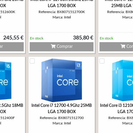
BOX
LGA 1700 BOX
25MB LGA 
71512600K
Referencia: BX8071512700K
Referencia: B
l
Marca: Intel
Marca: 
245,55 €
385,80 €
En stock
En stock
ar
Comprar
Com
 2.5Ghz 18MB
Intel Core i7 12700 4.9Ghz 25MB
Intel Core i3 12
BOX
LGA 1700 BOX
LGA 17
71512400F
Referencia: BX8071512700
Referencia: B
l
Marca: Intel
Marca: 