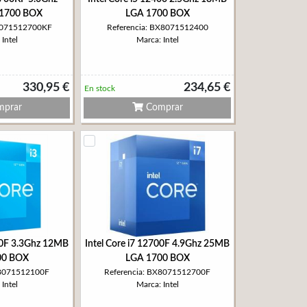
1700 BOX
LGA 1700 BOX
X8071512700KF
Referencia: BX8071512400
Intel
Marca: Intel
330,95 €
234,65 €
En stock
prar
Comprar
100F 3.3Ghz 12MB
Intel Core i7 12700F 4.9Ghz 25MB
00 BOX
LGA 1700 BOX
X8071512100F
Referencia: BX8071512700F
Intel
Marca: Intel