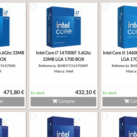
 5.6Ghz 33MB
Intel Core i7 14700KF 5.6Ghz
Intel Core i5 14
BOX
33MB LGA 1700 BOX
LGA 17
71514700K
Referencia: BX8071514700KF
Referencia: B
l
Marca: Intel
Marca: 
471,80 €
432,10 €
En stock
En stock
ar
Comprar
Com