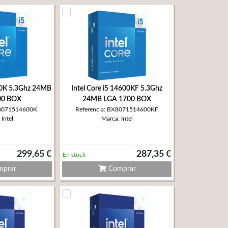
600K 5.3Ghz 24MB
Intel Core i5 14600KF 5.3Ghz
00 BOX
24MB LGA 1700 BOX
X8071514600K
Referencia: BX8071514600KF
Intel
Marca: Intel
299,65 €
287,35 €
En stock
prar
Comprar