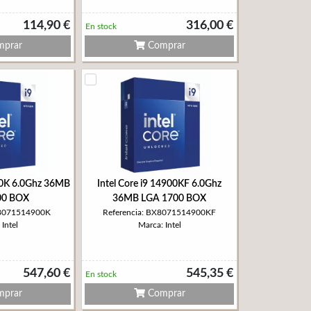
114,90 €
316,00 €
En stock
prar
Comprar
900K 6.0Ghz 36MB
Intel Core i9 14900KF 6.0Ghz
00 BOX
36MB LGA 1700 BOX
X8071514900K
Referencia: BX8071514900KF
Intel
Marca: Intel
547,60 €
545,35 €
En stock
prar
Comprar