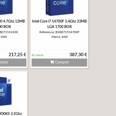
100 4.7Ghz 12MB
Intel Core i7 14700F 5.4Ghz 33MB
00 BOX
LGA 1700 BOX
BX8071514100
Referencia: BX8071514700F
Intel
Marca: Intel
217,25 €
387,30 €
En stock
prar
Comprar
14900KS 3.2Ghz