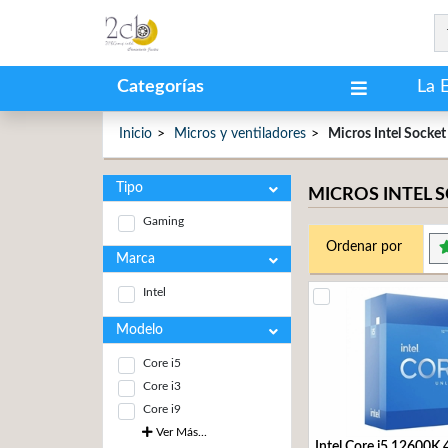
Categorías
La 
Inicio
Micros y ventiladores
Micros Intel Socke
Tipo
MICROS INTEL S
Gaming
Ordenar por
Marca
Intel
Modelo
Core i5
Core i3
Core i9
Ver Más...
Intel Core i5 12600K