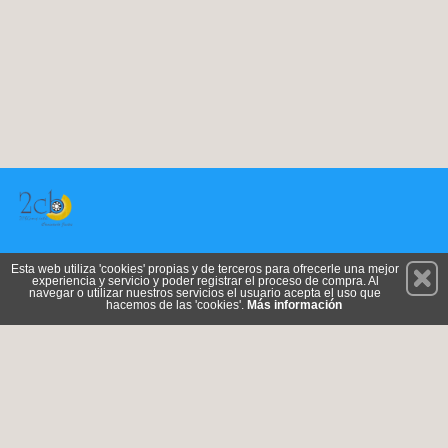
Permanece atento a nuestras novedades y promociones
Esta web utiliza 'cookies' propias y de terceros para ofrecerle una mejor
experiencia y servicio y poder registrar el proceso de compra. Al
Suscríbete
navegar o utilizar nuestros servicios el usuario acepta el uso que
hacemos de las 'cookies'.
Más información
Conócenos
Privacidad
Cómo llegar
Condiciones de Uso
Cookies